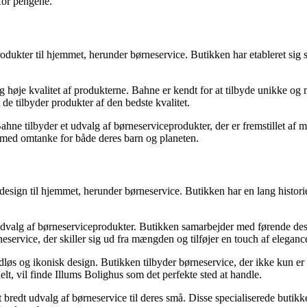
 for pengene.
produkter til hjemmet, herunder børneservice. Butikken har etableret sig
øje kvalitet af produkterne. Bahne er kendt for at tilbyde unikke og m
e tilbyder produkter af den bedste kvalitet.
e tilbyder et udvalg af børneserviceprodukter, der er fremstillet af mi
e med omtanke for både deres barn og planeten.
t design til hjemmet, herunder børneservice. Butikken har en lang histori
dvalg af børneserviceprodukter. Butikken samarbejder med førende desi
neservice, der skiller sig ud fra mængden og tilføjer en touch af elegance
øs og ikonisk design. Butikken tilbyder børneservice, der ikke kun er fu
uelt, vil finde Illums Bolighus som det perfekte sted at handle.
redt udvalg af børneservice til deres små. Disse specialiserede butikker 