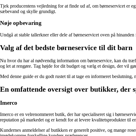
Tjek producentens vejledning for at finde ud af, om børneservicet er eg
sæbevand og skylle grundigt.
Nøje opbevaring
Undgå at stable tallerkner eller dele af børneservicet oven på hinanden 
Valg af det bedste børneservice til dit barn
Nu hvor du har al nødvendig information om børneservice, kan du træffe 
og let at rengøre. Tag højde for dit budget og vælg et design, der vil g
Med denne guide er du godt rustet til at tage en informeret beslutning, 
En omfattende oversigt over butikker, der sp
Imerco
Imerco er en velrenommeret butik, der har specialiseret sig i børneserv
reputation på markedet og er kendt for at levere kvalitetsprodukter til en
Kundernes anmeldelser af butikken er generelt positive, og mange roser I
imødekomme forskellige kunders præferencer.