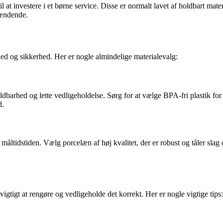
til at investere i et børne service. Disse er normalt lavet af holdbart m
pændende.
rhed og sikkerhed. Her er nogle almindelige materialevalg:
oldbarhed og lette vedligeholdelse. Sørg for at vælge BPA-fri plastik fo
d.
 til måltidstiden. Vælg porcelæn af høj kvalitet, der er robust og tåler slag
vigtigt at rengøre og vedligeholde det korrekt. Her er nogle vigtige tips: