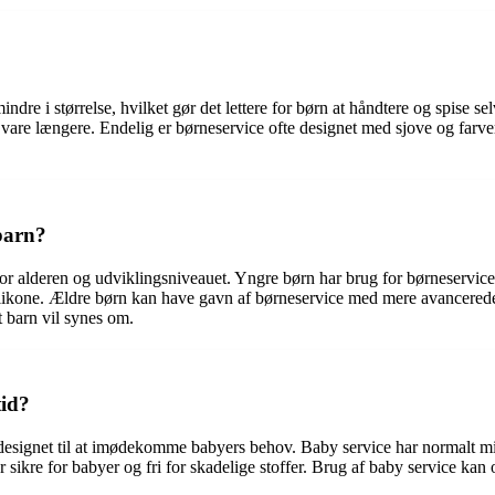
mindre i størrelse, hvilket gør det lettere for børn at håndtere og spise
n vare længere. Endelig er børneservice ofte designet med sjove og farv
 barn?
e for alderen og udviklingsniveauet. Yngre børn har brug for børneservic
ilikone. Ældre børn kan have gavn af børneservice med mere avancerede f
 barn vil synes om.
tid?
t designet til at imødekomme babyers behov. Baby service har normalt min
r er sikre for babyer og fri for skadelige stoffer. Brug af baby service 