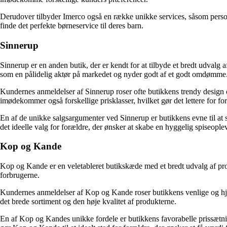
Derudover tilbyder Imerco også en række unikke services, såsom personli
finde det perfekte børneservice til deres barn.
Sinnerup
Sinnerup er en anden butik, der er kendt for at tilbyde et bredt udvalg a
som en pålidelig aktør på markedet og nyder godt af et godt omdømme
Kundernes anmeldelser af Sinnerup roser ofte butikkens trendy design og
imødekommer også forskellige prisklasser, hvilket gør det lettere for fo
En af de unikke salgsargumenter ved Sinnerup er butikkens evne til at ska
det ideelle valg for forældre, der ønsker at skabe en hyggelig spiseoplev
Kop og Kande
Kop og Kande er en veletableret butikskæde med et bredt udvalg af pr
forbrugerne.
Kundernes anmeldelser af Kop og Kande roser butikkens venlige og hjæl
det brede sortiment og den høje kvalitet af produkterne.
En af Kop og Kandes unikke fordele er butikkens favorabelle prissætnin