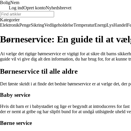
BoligNem
Log ind
Opret konto
Nyhedsbrevet
Kategorier
Elektronik
Penge
Sikring
Vedligeholdelse
Temperatur
Energi
Lys
Handel
Fe
Børneservice: En guide til at væl
At vælge det rigtige børneservice er vigtigt for at sikre dit barns si
guide vil vi give dig alt den information, du har brug for, for at kunne
Børneservice til alle aldre
Det første skridt i at finde det bedste børneservice er at vælge det, der p
Baby service
Hvis dit barn er i babystadiet og lige er begyndt at introduceres for fast
der er nemt at gribe og har slipfri bund for at undgå utilsigtede uheld v
Børne service