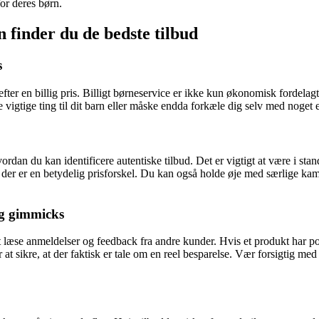
or deres børn.
 finder du de bedste tilbud
s
fter en billig pris. Billigt børneservice er ikke kun økonomisk fordelagti
 vigtige ting til dit barn eller måske endda forkæle dig selv med noget e
dan du kan identificere autentiske tilbud. Det er vigtigt at være i stan
om der er en betydelig prisforskel. Du kan også holde øje med særlige ka
ng gimmicks
æse anmeldelser og feedback fra andre kunder. Hvis et produkt har posit
t sikre, at der faktisk er tale om en reel besparelse. Vær forsigtig med