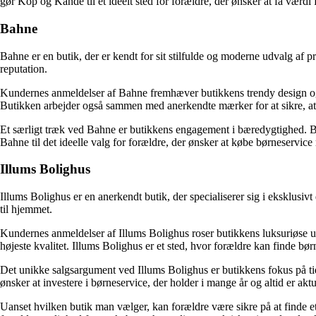
gør Kop og Kande til et ideelt sted for forældre, der ønsker at få værdi
Bahne
Bahne er en butik, der er kendt for sit stilfulde og moderne udvalg af 
reputation.
Kundernes anmeldelser af Bahne fremhæver butikkens trendy design og h
Butikken arbejder også sammen med anerkendte mærker for at sikre, at d
Et særligt træk ved Bahne er butikkens engagement i bæredygtighed. Bahn
Bahne til det ideelle valg for forældre, der ønsker at købe børneservic
Illums Bolighus
Illums Bolighus er en anerkendt butik, der specialiserer sig i eksklusiv
til hjemmet.
Kundernes anmeldelser af Illums Bolighus roser butikkens luksuriøse u
højeste kvalitet. Illums Bolighus er et sted, hvor forældre kan finde bør
Det unikke salgsargument ved Illums Bolighus er butikkens fokus på tidl
ønsker at investere i børneservice, der holder i mange år og altid er akt
Uanset hvilken butik man vælger, kan forældre være sikre på at finde et b