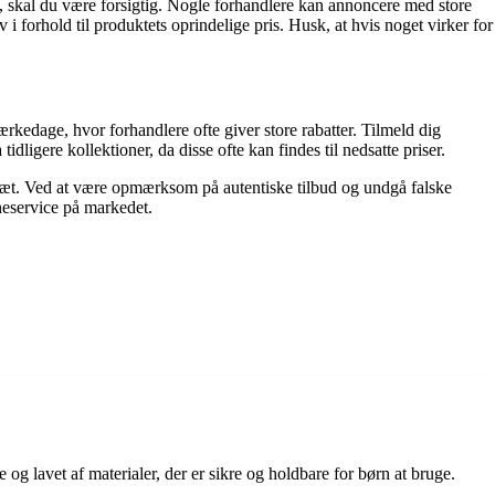
ndt, skal du være forsigtig. Nogle forhandlere kan annoncere med store
 i forhold til produktets oprindelige pris. Husk, at hvis noget virker for
rkedage, hvor forhandlere ofte giver store rabatter. Tilmeld dig
dligere kollektioner, da disse ofte kan findes til nedsatte priser.
isesæt. Ved at være opmærksom på autentiske tilbud og undgå falske
neservice på markedet.
e og lavet af materialer, der er sikre og holdbare for børn at bruge.