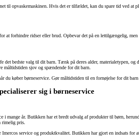
net til opvaskemaskinen. Hvis det er tilfældet, kan du spare tid ved at 
for at forhindre ridser eller brud. Opbevar det på en lettilgængelig, men
det bedste valg til dit barn. Tænk på deres alder, materialetypen, og d
øre måltidstiden sjov og spændende for dit barn.
når du køber børneservice. Gør måltidstiden til en fornøjelse for dit bar
ecialiserer sig i børneservice
ice i mange år. Butikken har et bredt udvalg af produkter til børn, heru
 rimelig pris.
mercos service og produktkvalitet. Butikken har gjort en indsats for at 