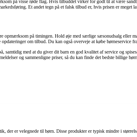
mærksom på visse røde flag. Hvis tilbuddet virker for godt til at være sa
rkedsføring. Et andet tegn på et falsk tilbud er, hvis prisen er meget lav
t være opmærksom på timingen. Hold øje med særlige sæsonudsalg eller mæ
 opdateringer om tilbud. Du kan også overveje at købe børneservice fra ti
e på, samtidig med at du giver dit barn en god kvalitet af service og sp
eldelser og sammenligne priser, så du kan finde det bedste billige bør
k, der er velegnede til børn. Disse produkter er typisk mindre i størrels