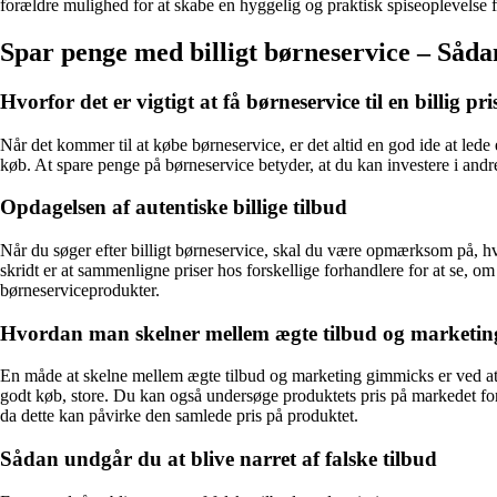
forældre mulighed for at skabe en hyggelig og praktisk spiseoplevelse f
Spar penge med billigt børneservice – Sådan
Hvorfor det er vigtigt at få børneservice til en billig pri
Når det kommer til at købe børneservice, er det altid en god ide at lede e
køb. At spare penge på børneservice betyder, at du kan investere i andre
Opdagelsen af autentiske billige tilbud
Når du søger efter billigt børneservice, skal du være opmærksom på, hvor
skridt er at sammenligne priser hos forskellige forhandlere for at se, 
børneserviceprodukter.
Hvordan man skelner mellem ægte tilbud og marketi
En måde at skelne mellem ægte tilbud og marketing gimmicks er ved at l
godt køb, store. Du kan også undersøge produktets pris på markedet for a
da dette kan påvirke den samlede pris på produktet.
Sådan undgår du at blive narret af falske tilbud