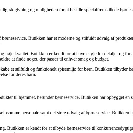
g rådgivning og muligheden for at bestille specialfremstillede børneserv
f børneservice. Butikken har et moderne og stilfuldt udvalg af produkter,
.
 høje kvalitet. Butikken er kendt for at have et øje for detaljer og fo
rældre at finde noget, der passer til enhver smag og budget.
be et stilfuldt og funktionelt spisemiljø for børn. Butikken tilbyder børn
else for deres barn.
odukter til hjemmet, herunder børneservice. Butikken har opbygget en 
psomme personale samt det store udvalg af børneservice. Butikken har v
g. Butikken er kendt for at tilbyde børneservice til konkurrencedygtige