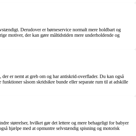
 selvstændigt. Derudover er børneservice normalt mere holdbart og
erige motiver, der kan gøre måltidstiden mere underholdende og
e, der er nemt at greb om og har antiskrid-overflader. Du kan også
unktioner såsom skridsikre bunde eller separate rum til at adskille
dre størrelser, hvilket gør det lettere og mere behageligt for babyer
kan også hjælpe med at opmuntre selvstændig spisning og motorisk