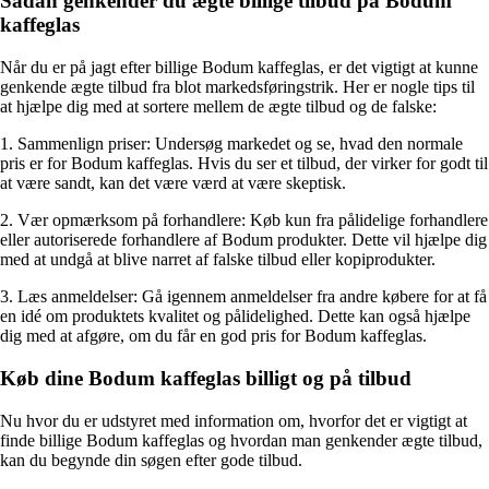
Sådan genkender du ægte billige tilbud på Bodum
kaffeglas
Når du er på jagt efter billige Bodum kaffeglas, er det vigtigt at kunne
genkende ægte tilbud fra blot markedsføringstrik. Her er nogle tips til
at hjælpe dig med at sortere mellem de ægte tilbud og de falske:
1. Sammenlign priser: Undersøg markedet og se, hvad den normale
pris er for Bodum kaffeglas. Hvis du ser et tilbud, der virker for godt til
at være sandt, kan det være værd at være skeptisk.
2. Vær opmærksom på forhandlere: Køb kun fra pålidelige forhandlere
eller autoriserede forhandlere af Bodum produkter. Dette vil hjælpe dig
med at undgå at blive narret af falske tilbud eller kopiprodukter.
3. Læs anmeldelser: Gå igennem anmeldelser fra andre købere for at få
en idé om produktets kvalitet og pålidelighed. Dette kan også hjælpe
dig med at afgøre, om du får en god pris for Bodum kaffeglas.
Køb dine Bodum kaffeglas billigt og på tilbud
Nu hvor du er udstyret med information om, hvorfor det er vigtigt at
finde billige Bodum kaffeglas og hvordan man genkender ægte tilbud,
kan du begynde din søgen efter gode tilbud.