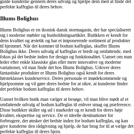
guide kunderne gennem deres udvalg og hjælpe dem med at finde det
perfekte kaffeglas til deres behov.
Illums Bolighus
Illums Bolighus er en ikonisk dansk stormagasin, der har specialiseret
sig i moderne møbler og husholdningsartikler. Butikken er kendt for
dens kvalitet og æstetik og har et imponerende sortiment af produkter
til hjemmet. Når det kommer til bodum kaffeglas, skuffer Illums
Bolighus ikke. Deres udvalg af kaffeglas er bredt og omfattende, med
fokus på det bedste inden for design og funktionalitet. Uanset om man
leder efter enkle klassiske glas eller mere innovative og moderne
variationer, vil man finde det hos Illums Bolighus. Udover deres
fantastiske produkter er Illums Bolighus også kendt for deres
førsteklasses kundeservice. Deres personale er imødekommende og
hjælpsomme og vil gøre deres bedste for at sikre, at kunderne finder
det perfekte bodum kaffeglas til deres behov.
Uanset hvilken butik man vælger at besøge, vil man blive mødt af et
omfattende udvalg af bodum kaffeglas til enhver smag og præference.
Disse butikker skiller sig ud i markedet og er kendt for deres høje
kvalitet, ekspertise og service. De er ideelle destinationer for
forbrugere, der ønsker det bedste inden for bodum kaffeglas, og kan
give kunderne den rådgivning og hjælp, de har brug for til at vælge det
perfekte kaffeglas til deres hjem.