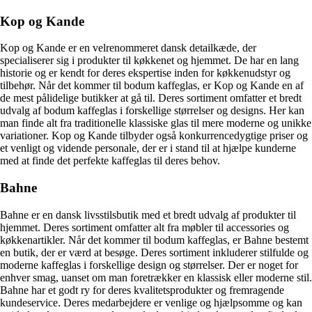
Kop og Kande
Kop og Kande er en velrenommeret dansk detailkæde, der
specialiserer sig i produkter til køkkenet og hjemmet. De har en lang
historie og er kendt for deres ekspertise inden for køkkenudstyr og
tilbehør. Når det kommer til bodum kaffeglas, er Kop og Kande en af
de mest pålidelige butikker at gå til. Deres sortiment omfatter et bredt
udvalg af bodum kaffeglas i forskellige størrelser og designs. Her kan
man finde alt fra traditionelle klassiske glas til mere moderne og unikke
variationer. Kop og Kande tilbyder også konkurrencedygtige priser og
et venligt og vidende personale, der er i stand til at hjælpe kunderne
med at finde det perfekte kaffeglas til deres behov.
Bahne
Bahne er en dansk livsstilsbutik med et bredt udvalg af produkter til
hjemmet. Deres sortiment omfatter alt fra møbler til accessories og
køkkenartikler. Når det kommer til bodum kaffeglas, er Bahne bestemt
en butik, der er værd at besøge. Deres sortiment inkluderer stilfulde og
moderne kaffeglas i forskellige design og størrelser. Der er noget for
enhver smag, uanset om man foretrækker en klassisk eller moderne stil.
Bahne har et godt ry for deres kvalitetsprodukter og fremragende
kundeservice. Deres medarbejdere er venlige og hjælpsomme og kan