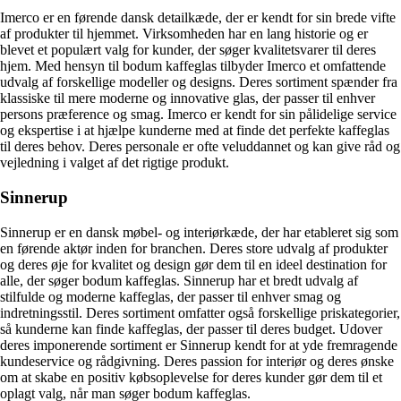
Imerco er en førende dansk detailkæde, der er kendt for sin brede vifte
af produkter til hjemmet. Virksomheden har en lang historie og er
blevet et populært valg for kunder, der søger kvalitetsvarer til deres
hjem. Med hensyn til bodum kaffeglas tilbyder Imerco et omfattende
udvalg af forskellige modeller og designs. Deres sortiment spænder fra
klassiske til mere moderne og innovative glas, der passer til enhver
persons præference og smag. Imerco er kendt for sin pålidelige service
og ekspertise i at hjælpe kunderne med at finde det perfekte kaffeglas
til deres behov. Deres personale er ofte veluddannet og kan give råd og
vejledning i valget af det rigtige produkt.
Sinnerup
Sinnerup er en dansk møbel- og interiørkæde, der har etableret sig som
en førende aktør inden for branchen. Deres store udvalg af produkter
og deres øje for kvalitet og design gør dem til en ideel destination for
alle, der søger bodum kaffeglas. Sinnerup har et bredt udvalg af
stilfulde og moderne kaffeglas, der passer til enhver smag og
indretningsstil. Deres sortiment omfatter også forskellige priskategorier,
så kunderne kan finde kaffeglas, der passer til deres budget. Udover
deres imponerende sortiment er Sinnerup kendt for at yde fremragende
kundeservice og rådgivning. Deres passion for interiør og deres ønske
om at skabe en positiv købsoplevelse for deres kunder gør dem til et
oplagt valg, når man søger bodum kaffeglas.