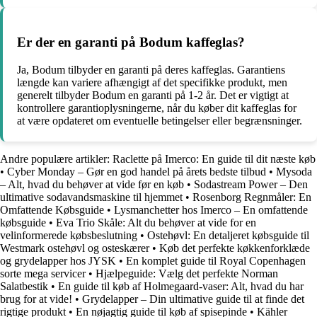
Er der en garanti på Bodum kaffeglas?
Ja, Bodum tilbyder en garanti på deres kaffeglas. Garantiens
længde kan variere afhængigt af det specifikke produkt, men
generelt tilbyder Bodum en garanti på 1-2 år. Det er vigtigt at
kontrollere garantioplysningerne, når du køber dit kaffeglas for
at være opdateret om eventuelle betingelser eller begrænsninger.
Andre populære artikler:
Raclette på Imerco: En guide til dit næste køb
•
Cyber Monday – Gør en god handel på årets bedste tilbud
•
Mysoda
– Alt, hvad du behøver at vide før en køb
•
Sodastream Power – Den
ultimative sodavandsmaskine til hjemmet
•
Rosenborg Regnmåler: En
Omfattende Købsguide
•
Lysmanchetter hos Imerco – En omfattende
købsguide
•
Eva Trio Skåle: Alt du behøver at vide for en
velinformerede købsbeslutning
•
Ostehøvl: En detaljeret købsguide til
Westmark ostehøvl og osteskærer
•
Køb det perfekte køkkenforklæde
og grydelapper hos JYSK
•
En komplet guide til Royal Copenhagen
sorte mega servicer
•
Hjælpeguide: Vælg det perfekte Norman
Salatbestik
•
En guide til køb af Holmegaard-vaser: Alt, hvad du har
brug for at vide!
•
Grydelapper – Din ultimative guide til at finde det
rigtige produkt
•
En nøjagtig guide til køb af spisepinde
•
Kähler