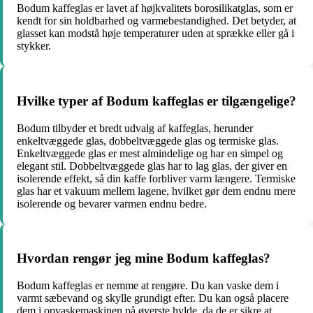
Bodum kaffeglas er lavet af højkvalitets borosilikatglas, som er
kendt for sin holdbarhed og varmebestandighed. Det betyder, at
glasset kan modstå høje temperaturer uden at sprække eller gå i
stykker.
Hvilke typer af Bodum kaffeglas er tilgængelige?
Bodum tilbyder et bredt udvalg af kaffeglas, herunder
enkeltvæggede glas, dobbeltvæggede glas og termiske glas.
Enkeltvæggede glas er mest almindelige og har en simpel og
elegant stil. Dobbeltvæggede glas har to lag glas, der giver en
isolerende effekt, så din kaffe forbliver varm længere. Termiske
glas har et vakuum mellem lagene, hvilket gør dem endnu mere
isolerende og bevarer varmen endnu bedre.
Hvordan rengør jeg mine Bodum kaffeglas?
Bodum kaffeglas er nemme at rengøre. Du kan vaske dem i
varmt sæbevand og skylle grundigt efter. Du kan også placere
dem i opvaskemaskinen på øverste hylde, da de er sikre at