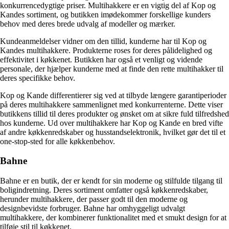
konkurrencedygtige priser. Multihakkere er en vigtig del af Kop og
Kandes sortiment, og butikken imødekommer forskellige kunders
behov med deres brede udvalg af modeller og mærker.
Kundeanmeldelser vidner om den tillid, kunderne har til Kop og
Kandes multihakkere. Produkterne roses for deres pålidelighed og
effektivitet i køkkenet. Butikken har også et venligt og vidende
personale, der hjælper kunderne med at finde den rette multihakker til
deres specifikke behov.
Kop og Kande differentierer sig ved at tilbyde længere garantiperioder
på deres multihakkere sammenlignet med konkurrenterne. Dette viser
butikkens tillid til deres produkter og ønsket om at sikre fuld tilfredshed
hos kunderne. Ud over multihakkere har Kop og Kande en bred vifte
af andre køkkenredskaber og husstandselektronik, hvilket gør det til et
one-stop-sted for alle køkkenbehov.
Bahne
Bahne er en butik, der er kendt for sin moderne og stilfulde tilgang til
boligindretning. Deres sortiment omfatter også køkkenredskaber,
herunder multihakkere, der passer godt til den moderne og
designbevidste forbruger. Bahne har omhyggeligt udvalgt
multihakkere, der kombinerer funktionalitet med et smukt design for at
tilføje stil til køkkenet.