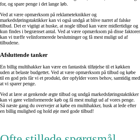
for, og spare penge i det lange løb.
Ved at være opmærksom på reklameteknikker og
markedsføringstaktikker kan vi også undgå at blive narret af falske
tilbud. Det er vigtigt at huske, at nogle tilbud kan være midlertidige og
kun findes i begrænset antal. Ved at være opmærksom på disse faktorer
kan vi træffe velinformerede beslutninger og få mest muligt ud af
tilbudene.
Afsluttende tanker
En billig multihakker kan være en fantastisk tilføjelse til et køkken
uden at belaste budgettet. Ved at være opmærksom på tilbud og købe
til en god pris får vi et produkt, der opfylder vores behov, samtidig med
at vi sparer penge.
Ved at lære at genkende ægte tilbud og undgå markedsføringstaktikker
kan vi gøre velinformerede køb og få mest muligt ud af vores penge.
Så næste gang du overvejer at købe en multihakker, husk at lede efter
en billig mulighed og hold øje med gode tilbud!
Ofte stillede spørgsmål