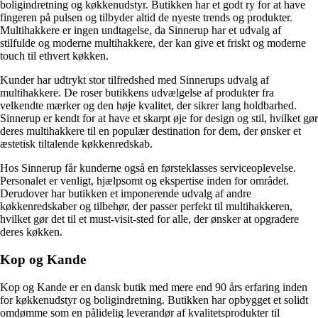
boligindretning og køkkenudstyr. Butikken har et godt ry for at have
fingeren på pulsen og tilbyder altid de nyeste trends og produkter.
Multihakkere er ingen undtagelse, da Sinnerup har et udvalg af
stilfulde og moderne multihakkere, der kan give et friskt og moderne
touch til ethvert køkken.
Kunder har udtrykt stor tilfredshed med Sinnerups udvalg af
multihakkere. De roser butikkens udvælgelse af produkter fra
velkendte mærker og den høje kvalitet, der sikrer lang holdbarhed.
Sinnerup er kendt for at have et skarpt øje for design og stil, hvilket gør
deres multihakkere til en populær destination for dem, der ønsker et
æstetisk tiltalende køkkenredskab.
Hos Sinnerup får kunderne også en førsteklasses serviceoplevelse.
Personalet er venligt, hjælpsomt og ekspertise inden for området.
Derudover har butikken et imponerende udvalg af andre
køkkenredskaber og tilbehør, der passer perfekt til multihakkeren,
hvilket gør det til et must-visit-sted for alle, der ønsker at opgradere
deres køkken.
Kop og Kande
Kop og Kande er en dansk butik med mere end 90 års erfaring inden
for køkkenudstyr og boligindretning. Butikken har opbygget et solidt
omdømme som en pålidelig leverandør af kvalitetsprodukter til