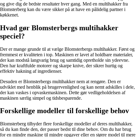
og give dig de bedste resultater hver gang. Med en multihakker fra
Blomsterberg kan du være sikker på at have en pålidelig partner i
køkkenet.
Hvad gør Blomsterbergs multihakker
speciel?
Der er mange grunde til at vælge Blomsterbergs multihakker. Først og
fremmest er kvaliteten i top. Maskinen er lavet af holdbare materialer,
der kan modstå langvarig brug og samtidig opretholde sin ydeevne.
Den har kraftfulde motorer og skarpe knive, der sikrer hurtig og
effektiv hakning af ingredienser.
Desuden er Blomsterbergs multihakker nem at rengøre. Den er
udviklet med henblik på brugervenlighed og kan nemt adskilles i dele,
der kan vaskes i opvaskemaskinen. Dette gør vedligeholdelsen af ​​
maskinen særlig simpel og tidsbesparende.
Forskellige modeller til forskellige behov
Blomsterberg tilbyder flere forskellige modeller af deres multihakker,
så du kan finde den, der passer bedst til dine behov. Om du har brug
for en mindre maskine til mindre opgaver eller en større model til mere