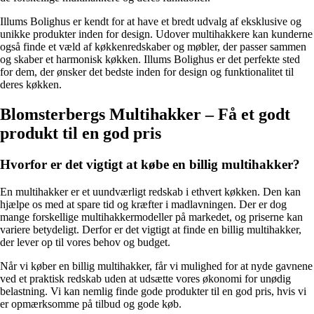
Illums Bolighus er kendt for at have et bredt udvalg af eksklusive og
unikke produkter inden for design. Udover multihakkere kan kunderne
også finde et væld af køkkenredskaber og møbler, der passer sammen
og skaber et harmonisk køkken. Illums Bolighus er det perfekte sted
for dem, der ønsker det bedste inden for design og funktionalitet til
deres køkken.
Blomsterbergs Multihakker – Få et godt
produkt til en god pris
Hvorfor er det vigtigt at købe en billig multihakker?
En multihakker er et uundværligt redskab i ethvert køkken. Den kan
hjælpe os med at spare tid og kræfter i madlavningen. Der er dog
mange forskellige multihakkermodeller på markedet, og priserne kan
variere betydeligt. Derfor er det vigtigt at finde en billig multihakker,
der lever op til vores behov og budget.
Når vi køber en billig multihakker, får vi mulighed for at nyde gavnene
ved et praktisk redskab uden at udsætte vores økonomi for unødig
belastning. Vi kan nemlig finde gode produkter til en god pris, hvis vi
er opmærksomme på tilbud og gode køb.