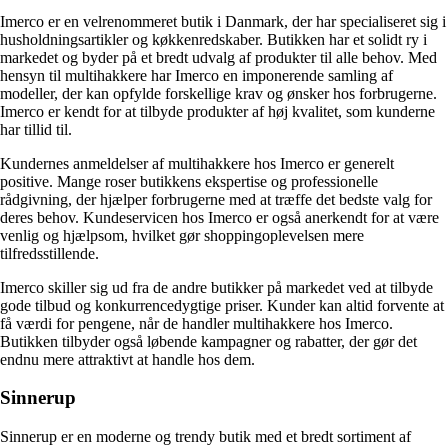
Imerco er en velrenommeret butik i Danmark, der har specialiseret sig i
husholdningsartikler og køkkenredskaber. Butikken har et solidt ry i
markedet og byder på et bredt udvalg af produkter til alle behov. Med
hensyn til multihakkere har Imerco en imponerende samling af
modeller, der kan opfylde forskellige krav og ønsker hos forbrugerne.
Imerco er kendt for at tilbyde produkter af høj kvalitet, som kunderne
har tillid til.
Kundernes anmeldelser af multihakkere hos Imerco er generelt
positive. Mange roser butikkens ekspertise og professionelle
rådgivning, der hjælper forbrugerne med at træffe det bedste valg for
deres behov. Kundeservicen hos Imerco er også anerkendt for at være
venlig og hjælpsom, hvilket gør shoppingoplevelsen mere
tilfredsstillende.
Imerco skiller sig ud fra de andre butikker på markedet ved at tilbyde
gode tilbud og konkurrencedygtige priser. Kunder kan altid forvente at
få værdi for pengene, når de handler multihakkere hos Imerco.
Butikken tilbyder også løbende kampagner og rabatter, der gør det
endnu mere attraktivt at handle hos dem.
Sinnerup
Sinnerup er en moderne og trendy butik med et bredt sortiment af