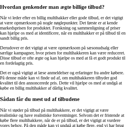
Hvordan genkender man ægte billige tilbud?
Når vi leder efter en billig multihakker eller gode tilbud, er det vigtigt
at være opmærksom på nogle nøglepunkter. Det første er at kende
markedsprisen for produktet. Forskning og sammenligning af priser
kan hjælpe os med at identificere, når en multihakker er på tilbud til en
sandt billig pris.
Derudover er det vigtigt at være opmærksom på sæsonudsalg eller
særlige kampagner, hvor prisen for multihakkeren kan være reduceret.
Disse tilbud er ofte ægte og kan hjælpe os med at få et godt produkt til
en fordelagtig pris.
Det er også vigtigt at læse anmeldelser og erfaringer fra andre købere.
På denne måde kan vi finde ud af, om multihakkeren tilbyder god
kvalitet til den annoncerede pris. Dette vil hjælpe os med at undgå at
købe en billig multihakker af dårlig kvalitet.
Sådan får du mest ud af tilbudene
Når vi støder på tilbud på multihakkere, er det vigtigt at være
realistiske og have realistiske forventninger. Selvom det er fristende at
købe flere multihakkere, når de er på tilbud, er det vigtigt at vurdere
vores behov. På den måde kan vi undgå at købe flere, end vi har brug