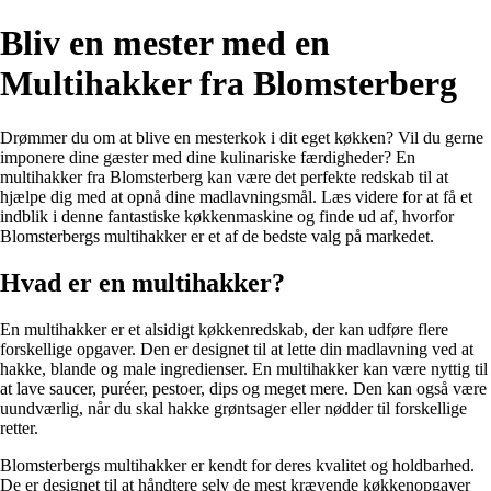
Bliv en mester med en
Multihakker fra Blomsterberg
Drømmer du om at blive en mesterkok i dit eget køkken? Vil du gerne
imponere dine gæster med dine kulinariske færdigheder? En
multihakker fra Blomsterberg kan være det perfekte redskab til at
hjælpe dig med at opnå dine madlavningsmål. Læs videre for at få et
indblik i denne fantastiske køkkenmaskine og finde ud af, hvorfor
Blomsterbergs multihakker er et af de bedste valg på markedet.
Hvad er en multihakker?
En multihakker er et alsidigt køkkenredskab, der kan udføre flere
forskellige opgaver. Den er designet til at lette din madlavning ved at
hakke, blande og male ingredienser. En multihakker kan være nyttig til
at lave saucer, puréer, pestoer, dips og meget mere. Den kan også være
uundværlig, når du skal hakke grøntsager eller nødder til forskellige
retter.
Blomsterbergs multihakker er kendt for deres kvalitet og holdbarhed.
De er designet til at håndtere selv de mest krævende køkkenopgaver