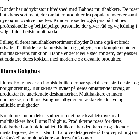
Kunder har udtrykt stor tilfredshed med Bahnes multihakkere. De roser
butikkens sortiment, der omfatter produkter fra populære mærker samt
nye og innovative mærker. Kunderne sætter også pris på Bahnes
professionelle og behjælpelige personale, der giver råd og vejledning i
valg af den bedste multihakker.
I tillæg til deres multihakkersortiment tilbyder Bahne også et bredt
udvalg af stilfulde køkkenredskaber og gadgets, som komplementerer
multihakkerens funktion. Bahne er det ideelle sted for dem, der ønsker
at opdatere deres køkken med moderne og elegante produkter.
Illums Bolighus
Illums Bolighus er en ikonisk butik, der har specialiseret sig i design og
boligindretning. Butikkens ry hviler på deres omfattende udvalg af
produkter fra anerkendte designmærker. Multihakkere er ingen
undtagelse, da Illums Bolighus tilbyder en række eksklusive og
stilfulde muligheder.
Kundernes anmeldelser vidner om det høje kvalitetsniveau af
multihakkere hos Illums Bolighus. Produkterne roses for deres
holdbarhed og funktionalitet. Butikken har dedikerede og vidende
medarbejdere, der er i stand til at give detaljerede råd og vejledning om
de forskellige multihakkere og deres funktioner.