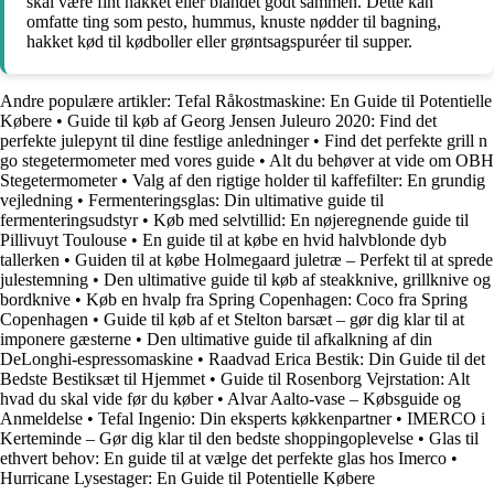
skal være fint hakket eller blandet godt sammen. Dette kan
omfatte ting som pesto, hummus, knuste nødder til bagning,
hakket kød til kødboller eller grøntsagspuréer til supper.
Andre populære artikler:
Tefal Råkostmaskine: En Guide til Potentielle
Købere
•
Guide til køb af Georg Jensen Juleuro 2020: Find det
perfekte julepynt til dine festlige anledninger
•
Find det perfekte grill n
go stegetermometer med vores guide
•
Alt du behøver at vide om OBH
Stegetermometer
•
Valg af den rigtige holder til kaffefilter: En grundig
vejledning
•
Fermenteringsglas: Din ultimative guide til
fermenteringsudstyr
•
Køb med selvtillid: En nøjeregnende guide til
Pillivuyt Toulouse
•
En guide til at købe en hvid halvblonde dyb
tallerken
•
Guiden til at købe Holmegaard juletræ – Perfekt til at sprede
julestemning
•
Den ultimative guide til køb af steakknive, grillknive og
bordknive
•
Køb en hvalp fra Spring Copenhagen: Coco fra Spring
Copenhagen
•
Guide til køb af et Stelton barsæt – gør dig klar til at
imponere gæsterne
•
Den ultimative guide til afkalkning af din
DeLonghi-espressomaskine
•
Raadvad Erica Bestik: Din Guide til det
Bedste Bestiksæt til Hjemmet
•
Guide til Rosenborg Vejrstation: Alt
hvad du skal vide før du køber
•
Alvar Aalto-vase – Købsguide og
Anmeldelse
•
Tefal Ingenio: Din eksperts køkkenpartner
•
IMERCO i
Kerteminde – Gør dig klar til den bedste shoppingoplevelse
•
Glas til
ethvert behov: En guide til at vælge det perfekte glas hos Imerco
•
Hurricane Lysestager: En Guide til Potentielle Købere