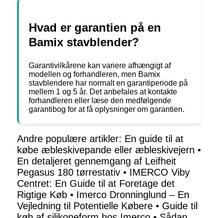
Hvad er garantien på en
Bamix stavblender?
Garantivilkårene kan variere afhængigt af
modellen og forhandleren, men Bamix
stavblendere har normalt en garantiperiode på
mellem 1 og 5 år. Det anbefales at kontakte
forhandleren eller læse den medfølgende
garantibog for at få oplysninger om garantien.
Andre populære artikler:
En guide til at
købe æbleskivepande eller æbleskivejern
•
En detaljeret gennemgang af Leifheit
Pegasus 180 tørrestativ
•
IMERCO Viby
Centret: En Guide til at Foretage det
Rigtige Køb
•
Imerco Dronninglund – En
Vejledning til Potentielle Købere
•
Guide til
køb af silikoneform hos Imerco
•
Sådan