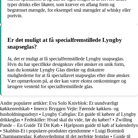
typer drinks eller likører, som kræver en aflang form og
begrænset mængde, for eksempel små mængder af whisky eller
portvin.
Er det muligt at få specialfremstillede Lyngby
snapseglas?
Ja, det er muligt at få specialfremstillede Lyngby snapseglas.
Hvis du har specifikke designkrav eller ønsker en unik form,
kan du kontakte Lyngby Glas direkte og diskutere
mulighederne for at få speciallavet snapseglas efter dine ønsker.
Vær opmærksom på, at der kan være ekstra omkostninger og
længere ventetid for specialfremstillede glas.
Andre populære artikler:
Eva Solo Knivblok: Et uundværligt
køkkenredskab
•
Imerco Bryggen Vejle: Førende køkken- og
husholdningsudstyr
•
Lyngby Cafeglas: En guide til købere af Lyngby
drikkeglas
•
Fedtskiller: Hvad skal du vide, før du køber?
•
Zwilling
Pande – En Guide Til Dit Køb
•
Hjælpsom guide til køb af kalenderlys
•
Skabbin-Et i populære-produkter ejendomme
•
Luigi Bormioli
Champagneglas: Købsvejledning til det perfekte festglas
•
Guide til