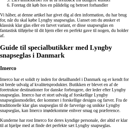
Foretag dit køb hos en pålidelig og betroet forhandler
Vi håber, at denne artikel har givet dig al den information, du har brug
for, når du skal købe Lyngby snapsesglas. Uanset om du ønsker et
klassisk klar glas eller en farvet variant, er disse snapsesglas en
fantastisk tilføjelse til dit hjem eller en perfekt gave til nogen, du holder
af.
Guide til specialbutikker med Lyngby
snapseglas i Danmark
Imerco
Imerco har et solidt ry inden for detailhandel i Danmark og er kendt for
sit brede udvalg af kvalitetsprodukter. Butikken er blevet en af de
foretrukne destinationer for danske forbrugere, der leder efter Lyngby
snapseglas. Imerco har et stort udvalg af forskellige Lyngby
snapseglasmodeller, der kommer i forskellige designs og farver. Fra de
traditionelle klar glas snapseglas til de farverige og unikke Lyngby
snapseglas, kan Imerco imødekomme enhver smag og præference.
Kunderne har rost Imerco for deres kyndige personale, der altid er klar
til at hjælpe med at finde det perfekte sæt Lyngby snapseglas.