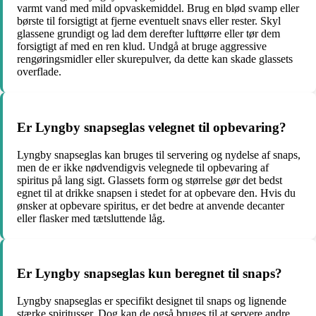
varmt vand med mild opvaskemiddel. Brug en blød svamp eller
børste til forsigtigt at fjerne eventuelt snavs eller rester. Skyl
glassene grundigt og lad dem derefter lufttørre eller tør dem
forsigtigt af med en ren klud. Undgå at bruge aggressive
rengøringsmidler eller skurepulver, da dette kan skade glassets
overflade.
Er Lyngby snapseglas velegnet til opbevaring?
Lyngby snapseglas kan bruges til servering og nydelse af snaps,
men de er ikke nødvendigvis velegnede til opbevaring af
spiritus på lang sigt. Glassets form og størrelse gør det bedst
egnet til at drikke snapsen i stedet for at opbevare den. Hvis du
ønsker at opbevare spiritus, er det bedre at anvende decanter
eller flasker med tætsluttende låg.
Er Lyngby snapseglas kun beregnet til snaps?
Lyngby snapseglas er specifikt designet til snaps og lignende
stærke spiritusser. Dog kan de også bruges til at servere andre