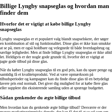
Billige Lyngby snapseglas og hvordan man
finder dem
Hvorfor det er vigtigt at købe billige Lyngby
snapseglas
Lyngby snapseglas er et populært valg blandt snapselskere, der søger
en kombination af stil og funktionalitet. Disse glas er ikke kun smukke
at se på, men er også holdbare og velegnede til både hverdagsbrug og
særlige lejligheder. Men at finde billige Lyngby snapseglas er ikke altid
let. Heldigvis er der nogle gode grunde til, hvorfor det er vigtigt at
jagte gode tilbud på disse glas.
Når du køber Lyngby snapseglas til en god pris, kan du spare penge og
samtidig få et kvalitetsprodukt. Ved at være opmærksom på
tilbudsperioder og kampagner kan du finde disse glas til en betydeligt
lavere pris end normalt. Det giver dig mulighed for at købe flere glas
eller supplere din eksisterende samling uden at sprænge budgettet.
Sådan genkender du ægte billige tilbud
Men hvordan kan du genkende ægte billige tilbud? Desværre er der
mange marketinggimmicks derude, der kan få det til at se ud som om,