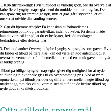
1. Køb tilstrækkeligt: Hvis tilbuddet er virkelig godt, bør du overveje at
købe flere Lyngby snapseglas, end du umiddelbart har brug for. Dette
kan spare dig for fremtidige køb, hvis et glas går i stykker eller du
ønsker at udvide din samling senere.
2. Gør dit hjemmearbejde: Få kendskab til forhandlerens
returneringspolitik og garantivilkår, inden du køber. På denne måde
kan du være sikker på, at du er beskyttet, hvis du modtager
beskadigede eller defekte glas.
3. Del med andre: Overvej at købe Lyngby snapseglas som gaver. Hvis
du finder et tilbud på flere glas, kan det være en god anledning til at
overraske venner eller familiemedlemmer med en smuk gave, der også
er budgetvenlig.
Tilbud på billige Lyngby snapseglas giver dig mulighed for at nyde
stilfulde og funktionelle glas til en overkommelig pris. Ved at være
opmærksom på tilbudsperioder og differentiere mellem ægte tilbud og
marketinggimmicks vil du være rustet til at finde de bedste tilbud og
nyde godt af kvalitetsprodukter.
Ofte stillede spørgsmål