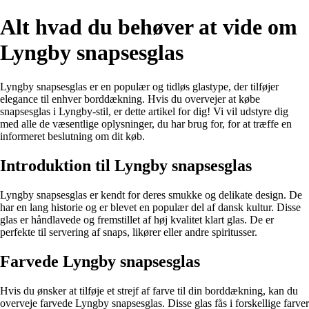
Alt hvad du behøver at vide om
Lyngby snapsesglas
Lyngby snapsesglas er en populær og tidløs glastype, der tilføjer
elegance til enhver borddækning. Hvis du overvejer at købe
snapsesglas i Lyngby-stil, er dette artikel for dig! Vi vil udstyre dig
med alle de væsentlige oplysninger, du har brug for, for at træffe en
informeret beslutning om dit køb.
Introduktion til Lyngby snapsesglas
Lyngby snapsesglas er kendt for deres smukke og delikate design. De
har en lang historie og er blevet en populær del af dansk kultur. Disse
glas er håndlavede og fremstillet af høj kvalitet klart glas. De er
perfekte til servering af snaps, likører eller andre spiritusser.
Farvede Lyngby snapsesglas
Hvis du ønsker at tilføje et strejf af farve til din borddækning, kan du
overveje farvede Lyngby snapsesglas. Disse glas fås i forskellige farver