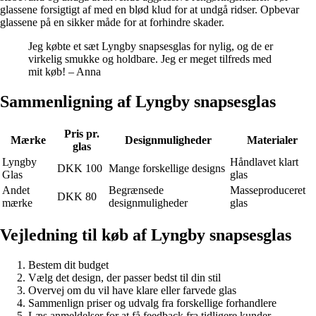
glassene forsigtigt af med en blød klud for at undgå ridser. Opbevar
glassene på en sikker måde for at forhindre skader.
Jeg købte et sæt Lyngby snapsesglas for nylig, og de er
virkelig smukke og holdbare. Jeg er meget tilfreds med
mit køb! – Anna
Sammenligning af Lyngby snapsesglas
Pris pr.
Mærke
Designmuligheder
Materialer
glas
Lyngby
Håndlavet klart
DKK 100
Mange forskellige designs
Glas
glas
Andet
Begrænsede
Masseproduceret
DKK 80
mærke
designmuligheder
glas
Vejledning til køb af Lyngby snapsesglas
Bestem dit budget
Vælg det design, der passer bedst til din stil
Overvej om du vil have klare eller farvede glas
Sammenlign priser og udvalg fra forskellige forhandlere
Læs anmeldelser for at få feedback fra tidligere kunder