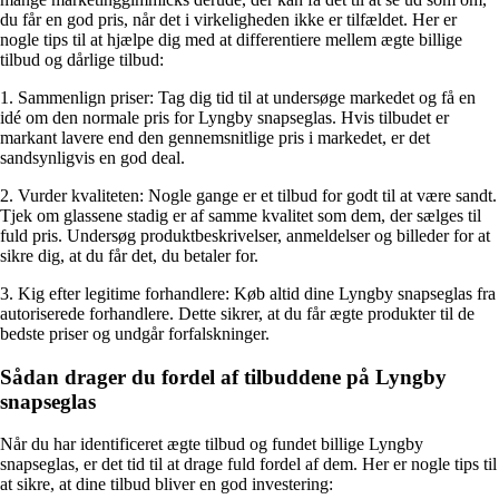
du får en god pris, når det i virkeligheden ikke er tilfældet. Her er
nogle tips til at hjælpe dig med at differentiere mellem ægte billige
tilbud og dårlige tilbud:
1. Sammenlign priser: Tag dig tid til at undersøge markedet og få en
idé om den normale pris for Lyngby snapseglas. Hvis tilbudet er
markant lavere end den gennemsnitlige pris i markedet, er det
sandsynligvis en god deal.
2. Vurder kvaliteten: Nogle gange er et tilbud for godt til at være sandt.
Tjek om glassene stadig er af samme kvalitet som dem, der sælges til
fuld pris. Undersøg produktbeskrivelser, anmeldelser og billeder for at
sikre dig, at du får det, du betaler for.
3. Kig efter legitime forhandlere: Køb altid dine Lyngby snapseglas fra
autoriserede forhandlere. Dette sikrer, at du får ægte produkter til de
bedste priser og undgår forfalskninger.
Sådan drager du fordel af tilbuddene på Lyngby
snapseglas
Når du har identificeret ægte tilbud og fundet billige Lyngby
snapseglas, er det tid til at drage fuld fordel af dem. Her er nogle tips til
at sikre, at dine tilbud bliver en god investering: