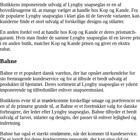
Butikkens imponerende udvalg af Lyngby snapseglas er en af
hovedårsagerne til, at mange vælger at handle hos Kop og Kande. Fra
de populære Lyngby snapseglas i klart glas til de farvede varianter, kan
kunderne finde et stort udvalg af forskellige designs og stilarter.
En anden fordel ved at handle hos Kop og Kande er deres prismatch-
garanti. Hvis man finder de samme Lyngby snapseglas til en lavere pris
i en anden butik, matcher Kop og Kande prisen og giver en ekstra
rabat.
Bahne
Bahne er et populært dansk varehus, der har opnået anerkendelse for
sin fremragende kundeservice og for at tilbyde et bredt udvalg af
produkter til hjemmet. Deres sortiment af Lyngby snapseglas er yderst
imponerende og tilfredsstiller enhver snapseentusiast.
Butikkens evne til at imødekomme forskellige smage og præferencer er
en af de primære grunde til, at Bahne er et foretrukket valg for danske
forbrugere, der leder efter Lyngby snapseglas. Bahne tilbyder et bredt
udvalg af farver, stilarter og designs, der passer til enhver lejlighed og
indretning.
Bahne har også et stærkt omdømme, når det kommer til kundeservice.
De er kendt for deres hjælpsomme personale, der kan give råd og