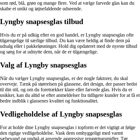
som rød, blå, grøn og mange flere. Ved at vælge farvede glas kan du
skabe et unikt og iøjnefaldende udseende.
Lyngby snapsesglas tilbud
Hvis du er på udkig efter en god handel, er Lyngby snapsesglas ofte
tilgængelige til særlige tilbud. Du kan være heldig at finde dem på
udsalg eller i pakkeløsninger. Hold dig opdateret med de nyeste tilbud
og sørg for at udnytte dem, når de er tilgængelige.
Valg af Lyngby snapsesglas
Når du vælger Lyngby snapsesglas, er der nogle faktorer, du skal
overveje. Tænk på størrelsen på glassene, det design, der passer bedst
til din stil, og om du foretrækker klare eller farvede glas. Hvis du er
usikker, kan du altid se efter anmeldelser fra tidligere kunder for at få et
bedre indblik i glassenes kvalitet og funktionalitet.
Vedligeholdelse af Lyngby snapsesglas
For at holde dine Lyngby snapsesglas i topform er det vigtigt at følge
den rigtige vedligeholdelse. Vask dem omhyggeligt med varmt
sæbevand og undgå at anvende aggressive rengøringsmidler. Tør