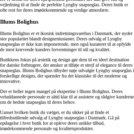
vejledning til at finde de perfekte Lyngby snapseglas. Deres butik er
ofte rost for deres imødekommende og venlige atmosfære.
Illums Bolighus
Illums Bolighus er et ikonisk indretningsvarehus i Danmark, der nyder
stor popularitet blandt designentusiaster. Deres udvalg af Lyngby
snapseglas er ikke kun imponerende, men også kurateret til at opfylde
de mest krævende kunders forventninger til stil og kvalitet.
Butikkens fokus på æstetik og design gør dem til en ideel destination
for danske forbrugere, der ønsker at tilføje et strejf af elegance til deres
snapseglas. Illums Bolighus tilbyder nøje udvalgte Lyngby snapseglas i
forskellige designs, der spænder fra det klassiske til det moderne og
innovative.
Der er heller ingen mangel på ekspertise i Illums Bolighus. Deres
veluddannede personale er altid klar til at assistere og rådgive kunderne
om de bedste snapseglas til deres behov.
Uanset hvilken butik du vælger, er du sikker på at finde et
tilfredsstillende udvalg af Lyngby snapseglas i Danmark. Gå på
opdagelse i hver butik for at opleve deres unikke tilbud,
imødekommende personale og kvalitetsprodukter.